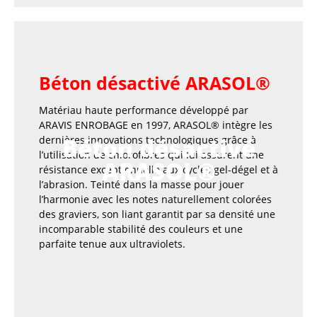
Béton désactivé ARASOL®
Matériau haute performance développé par
ARAVIS ENROBAGE en 1997, ARASOL® intègre les
Béton désactivé
dernières innovations technologiques grâce à
l’utilisation de chlorofibres qui lui assurent une
ARASOL®
résistance exceptionnelle aux cycles gel-dégel et à
l’abrasion. Teinté dans la masse pour jouer
l’harmonie avec les notes naturellement colorées
des graviers, son liant garantit par sa densité une
incomparable stabilité des couleurs et une
parfaite tenue aux ultraviolets.