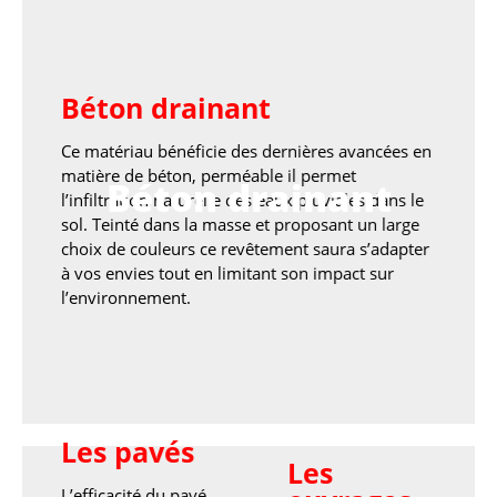
Béton drainant
Ce matériau bénéficie des dernières avancées en
matière de béton, perméable il permet
Béton drainant
l’infiltration naturelle des eaux pluviales dans le
sol. Teinté dans la masse et proposant un large
choix de couleurs ce revêtement saura s’adapter
à vos envies tout en limitant son impact sur
l’environnement.
Les pavés
Les
L’efficacité du pavé