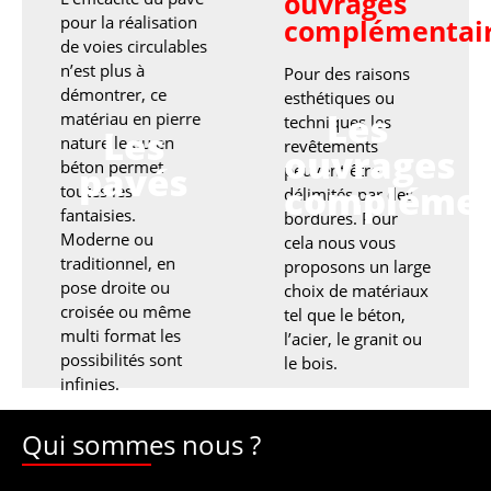
ouvrages
pour la réalisation
complémentai
de voies circulables
n’est plus à
Pour des raisons
démontrer, ce
esthétiques ou
Les
matériau en pierre
techniques les
Les
naturelle ou en
revêtements
ouvrages
béton permet
pavés
peuvent être
complémen
toutes les
délimités par des
fantaisies.
bordures. Pour
Moderne ou
cela nous vous
traditionnel, en
proposons un large
pose droite ou
choix de matériaux
croisée ou même
tel que le béton,
multi format les
l’acier, le granit ou
possibilités sont
le bois.
infinies.
Qui sommes nous ?