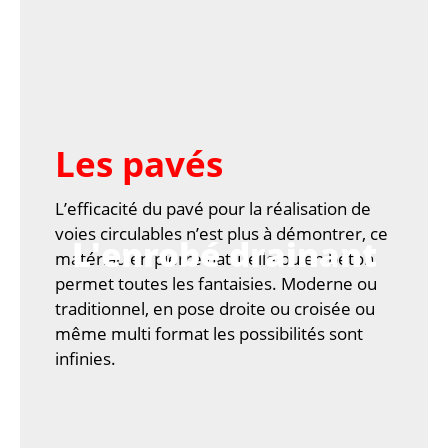
Les pavés
L’efficacité du pavé pour la réalisation de
voies circulables n’est plus à démontrer, ce
L'enrobé drainant
matériau en pierre naturelle ou en béton
permet toutes les fantaisies. Moderne ou
traditionnel, en pose droite ou croisée ou
même multi format les possibilités sont
infinies.