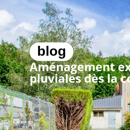
04 50 60 81 42 (Vi
prestations
blog
Aménagement exté
pluviales dès la 