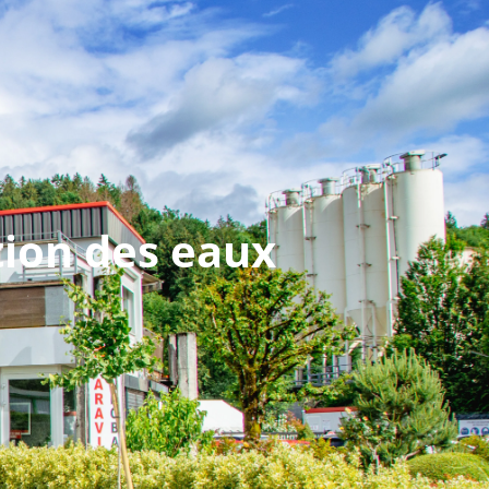
ae74.com
Devis gratuit
ssionnels
blog
tion des eaux