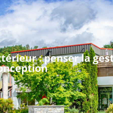
llaz)
04 28 38 53 22 (Seyssel)
contact@
réalisations
solutions
le groupe
profe
rieur : penser la ges
conception