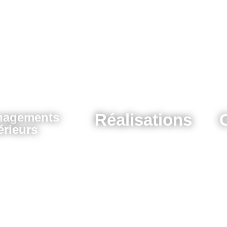
agements
Réalisations
érieurs