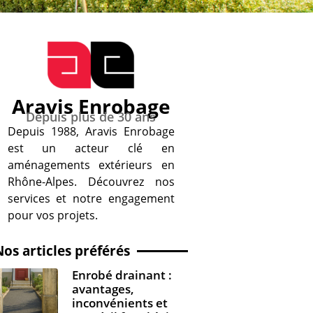
Aravis Enrobage
Depuis plus de 30 ans
Depuis 1988, Aravis Enrobage
est un acteur clé en
aménagements extérieurs en
Rhône-Alpes. Découvrez nos
services et notre engagement
pour vos projets.
Nos articles préférés
Enrobé drainant :
avantages,
inconvénients et