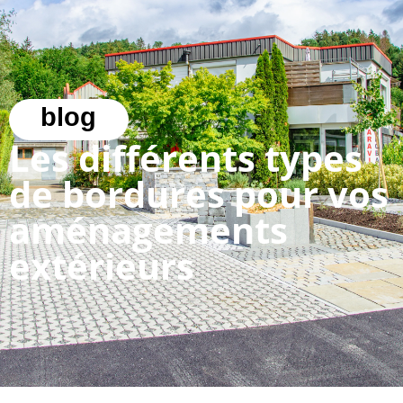
blog
Les différents types
de bordures pour vos
aménagements
extérieurs