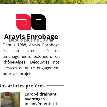
Aravis Enrobage
Depuis plus de 30 ans
Depuis 1988, Aravis Enrobage
est un acteur clé en
aménagements extérieurs en
Rhône-Alpes. Découvrez nos
services et notre engagement
pour vos projets.
Nos articles préférés
Enrobé drainant :
avantages,
inconvénients et