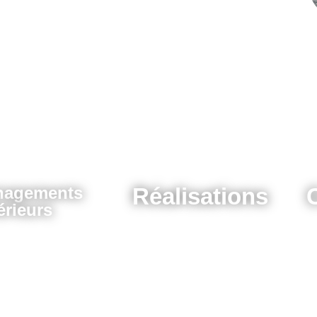
agements
Réalisations
érieurs