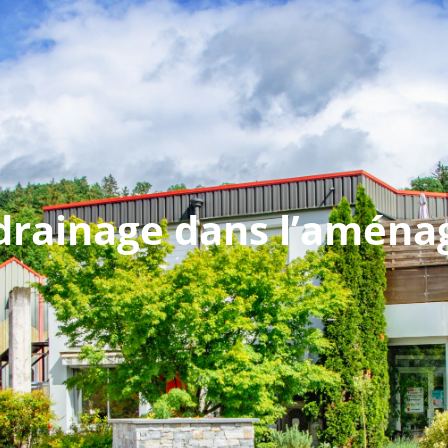
llaz)
04 28 38 53 22 (Seyssel)
contact@
réalisations
solutions
le groupe
profe
drainage dans l’aména