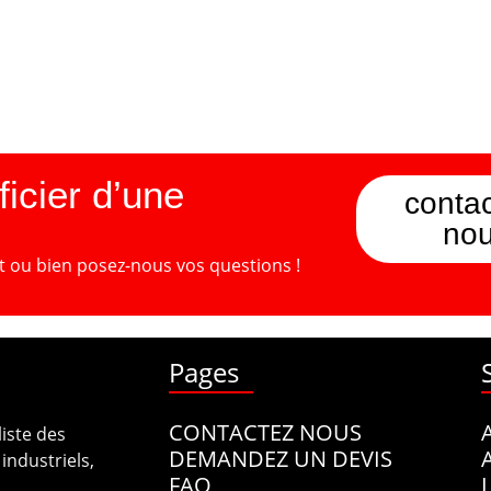
icier d’une
contac
no
t ou bien posez-nous vos questions !
Pages
CONTACTEZ NOUS
liste des
DEMANDEZ UN DEVIS
industriels,
FAQ