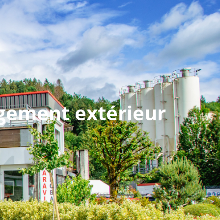
ae74.com
Devis gratuit
ssionnels
blog
gement extérieur